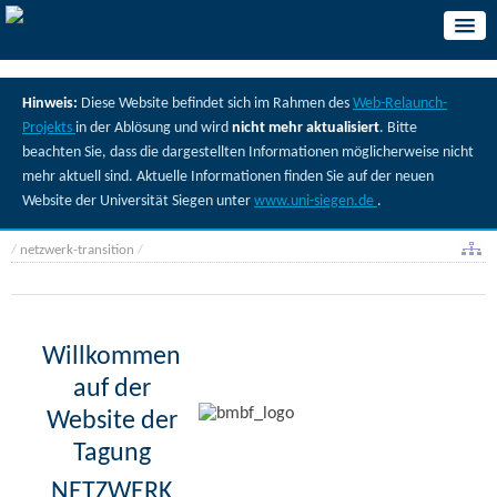
Hinweis:
Diese Website befindet sich im Rahmen des
Web-Relaunch-
Projekts
in der Ablösung und wird
nicht mehr aktualisiert
. Bitte
beachten Sie, dass die dargestellten Informationen möglicherweise nicht
mehr aktuell sind. Aktuelle Informationen finden Sie auf der neuen
Website der Universität Siegen unter
www.uni-siegen.de
.
/
netzwerk-transition
/
Willkommen
auf der
Website der
Tagung
NETZWERK